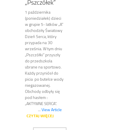
„Pszczółek”
1 października
(poniedziałek) dzieci
w grupie 5- latków „A”
obchodziły Światowy
Dzień Serca, który
przypada na 30
września. W tym dniu
„Pszczółki” przyszły
do przedszkola
ubrane na sportowo.
Każdy przyniósł do
picia po butelce wody
niegazowanej.
Obchody odbyły się
pod hasłem :
„AKTYWNE SERCA”.
...
View Article
CZYTAJ WIĘCEJ