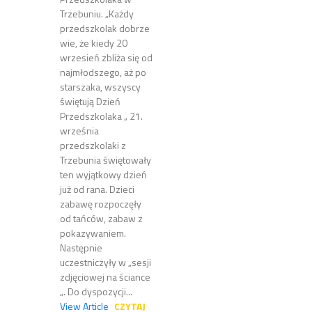
Trzebuniu. „Każdy
przedszkolak dobrze
wie, że kiedy 20
wrzesień zbliża się od
najmłodszego, aż po
starszaka, wszyscy
świętują Dzień
Przedszkolaka „ 21.
września
przedszkolaki z
Trzebunia świętowały
ten wyjątkowy dzień
już od rana. Dzieci
zabawę rozpoczęły
od tańców, zabaw z
pokazywaniem.
Następnie
uczestniczyły w „sesji
zdjęciowej na ściance
„. Do dyspozycji...
View Article
CZYTAJ