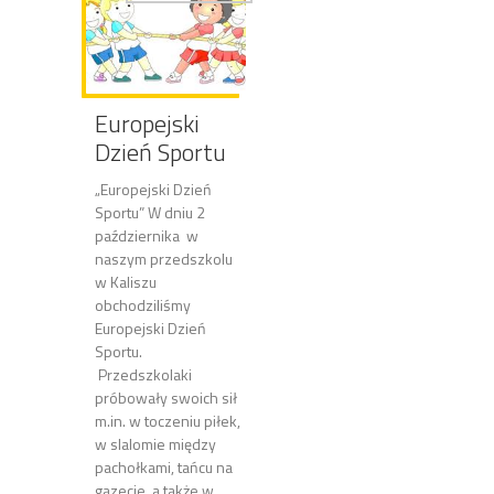
Europejski
Dzień Sportu
„Europejski Dzień
Sportu” W dniu 2
października w
naszym przedszkolu
w Kaliszu
obchodziliśmy
Europejski Dzień
Sportu.
Przedszkolaki
próbowały swoich sił
m.in. w toczeniu piłek,
w slalomie między
pachołkami, tańcu na
gazecie, a także w