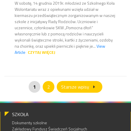
W sobotę, 14 grudnia 2019r. młodzież ze Szkolnego Koła
Wolontariatu wraz z opiekunami wzięła udział w
kiermaszu przedświątecznym zorganizowanym w naszej
szkole z inicjatywy Rady Rodziców. Uczniowie i
uczennice, członkowie SKW „Pomocna dłoń”
własnoręcznie lub z pomocą rodziców i nauczycieli
wykonali świąteczne stroiki, kartki z życzeniami, ozdoby
na choinkę, oraz upiekli pierniczki i pięknie je...
View
Article
CZYTAJ WIĘCEJ
1
2
Starsze wpisy
SZKOŁA
Dokumenty szkolne
Zakładowy Fundusz Świadczeń Socjalnych