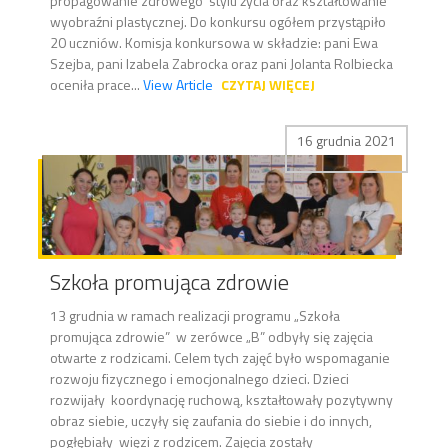
propagowanie zdrowego stylu życia oraz kształtowanie
wyobraźni plastycznej. Do konkursu ogółem przystąpiło
20 uczniów. Komisja konkursowa w składzie: pani Ewa
Szejba, pani Izabela Zabrocka oraz pani Jolanta Rolbiecka
oceniła prace...
View Article
CZYTAJ WIĘCEJ
16 grudnia 2021
Szkoła promująca zdrowie
13 grudnia w ramach realizacji programu „Szkoła
promująca zdrowie” w zerówce „B” odbyły się zajęcia
otwarte z rodzicami. Celem tych zajęć było wspomaganie
rozwoju fizycznego i emocjonalnego dzieci. Dzieci
rozwijały koordynację ruchową, kształtowały pozytywny
obraz siebie, uczyły się zaufania do siebie i do innych,
pogłębiały więzi z rodzicem. Zajęcia zostały