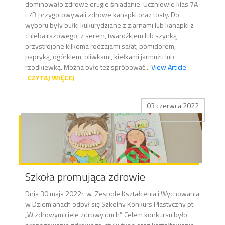
dominowało zdrowe drugie śniadanie. Uczniowie klas 7A
i 7B przygotowywali zdrowe kanapki oraz tosty. Do
wyboru były bułki kukurydziane z ziarnami lub kanapki z
chleba razowego, z serem, twarożkiem lub szynką
przystrojone kilkoma rodzajami sałat, pomidorem,
papryką, ogórkiem, oliwkami, kiełkami jarmużu lub
rzodkiewką. Można było też spróbować...
View Article
CZYTAJ WIĘCEJ
03 czerwca 2022
Szkoła promująca zdrowie
Dnia 30 maja 2022r. w Zespole Kształcenia i Wychowania
w Dziemianach odbył się Szkolny Konkurs Plastyczny pt.
„W zdrowym ciele zdrowy duch”. Celem konkursu było