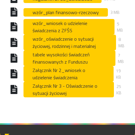
wzór_plan finansowo-rzeczowy
3 MB
wzór_wniosek o udzielenie
5
świadczenia z ZFŚS
MB
wzór_oświadczenie o sytuacji
8
życiowej, rodzinnej i materialnej
MB
tabele wysokości świadczeń
7
finansowanych z Funduszu
MB
Załącznik Nr 2_wniosek o
19
udzielenie świadczenia
KB
Załącznik Nr 3 - Oświadczenie o
25
sytuacji życiowej
KB