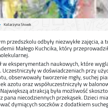
Katarzyna Słowik
m przedszkolu odbyły niezwykłe zajęcia, a 
ademii Małego Kuchcika, który przeprowadził
molekularnej.
iał w eksperymentach naukowych, które wyglą
 Uczestniczyły w doświadczeniach przy uży
zotu, obserwowały tworzenie mgły, suchej pia
lek azotu oraz współuczestniczyły w balono
Największą atrakcją była możliwość skoszt
z pana niecodziennych przekąsek. Dzieci mia
wać dymiących soczków z dodatkiem sucheg