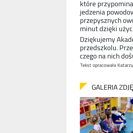
które przypominał
jedzenia powodowa
przepysznych owo
minut dzięki użyc
Dziękujemy Akade
przedszkolu. Prz
czego na nich doś
Tekst opracowała Katarzy
GALERIA ZDJ