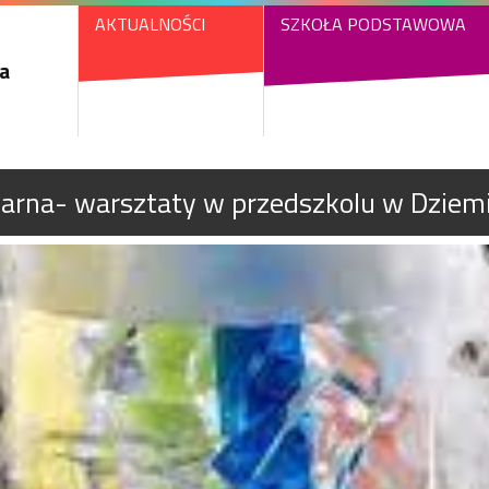
AKTUALNOŚCI
SZKOŁA PODSTAWOWA
a
larna- warsztaty w przedszkolu w Dziem