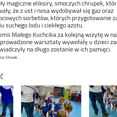
y magiczne eliksiry, smoczych chrupek, któ
ły, że z ust i nosa wydobywał się gaz oraz
cowych sorbetów, których przygotowanie zaj
iu suchego lodu i ciekłego azotu.
mii Małego Kuchcika za kolejną wizytę w n
eprowadzone warsztaty wywołały u dzieci za
wiadczyły na długo zostanie w ich pamięci.
na Słowik
ĘĆ