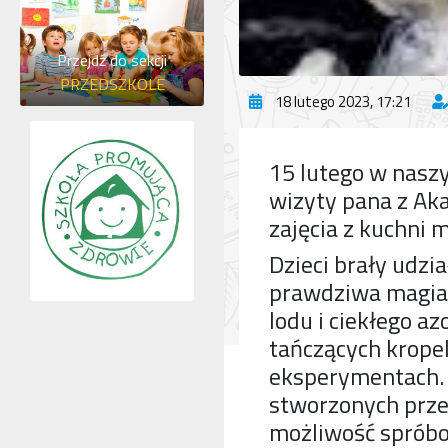
Przejdź do sekcji
PRZEDSZKOLE
18 lutego 2023, 17:21
15 lutego w naszy
wizyty pana z Ak
zajęcia z kuchni 
Dzieci brały udz
prawdziwa magia.
lodu i ciekłego a
tańczących krope
eksperymentach. 
stworzonych prze
możliwość spróbo