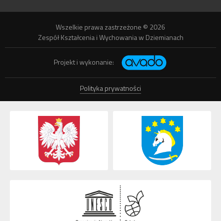
Wszelkie prawa zastrzeżone © 2026
Zespół Kształcenia i Wychowania w Dziemianach
Projekt i wykonanie:
Polityka prywatności