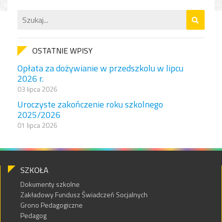
OSTATNIE WPISY
Opłata za dożywianie w przedszkolu w lipcu
2026 r.
03 lipca 2026
Uroczyste zakończenie roku szkolnego
2025/2026
01 lipca 2026
SZKOŁA
Dokumenty szkolne
Zakładowy Fundusz Świadczeń Socjalnych
Grono Pedagogiczne
Pedagog