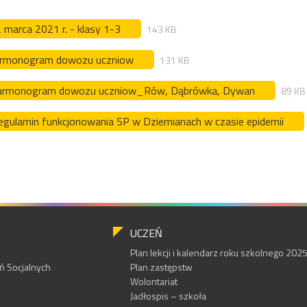
2 marca 2021 r. - klasy 1-3
143 KB
rmonogram dowozu uczniow
131 KB
 harmonogram dowozu uczniow_Rów, Dąbrówka, Dywan
89 KB
Regulamin funkcjonowania SP w Dziemianach w czasie epidemii
UCZEŃ
Plan lekcji i kalendarz roku szkolnego 20
 Socjalnych
Plan zastępstw
Wolontariat
Jadłospis – szkoła