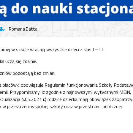
Romana Datta
rnej w szkole wracają wszystkie dzieci z klas I – III.
al uczą się zdalnie.
zniów pozostają bez zmian.
ie placówki obowiązuje Regulamin funkcjonowania Szkoły Podsta
emii. Przypominamy, iż zgodnie z najnowszymi wytycznymi MEiN, MZ
tualizacja 4.05.2021 r.) rodzice dziecka mają obowiązek zaopatrzy
w przestrzeni wspólnej szkoły oraz w przestrzeni publicznej.