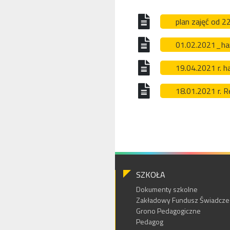
plan zajęć od 2
01.02.2021_ha
19.04.2021 r.
18.01.2021 r. 
SZKOŁA
Dokumenty szkolne
Zakładowy Fundusz Świadczeń
Grono Pedagogiczne
Pedagog