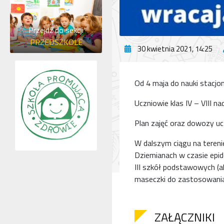
Przejdź do sekcji
PRZEDSZKOLE
30 kwietnia 2021, 14:25
Od 4 maja do nauki stacjona
Uczniowie klas IV – VIII nad
Plan zajęć oraz dowozy uc
W dalszym ciągu na teren
Dziemianach w czasie epid
III szkół podstawowych (ak
maseczki do zastosowania 
ZAŁĄCZNIKI