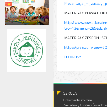
Prezentacja_–_zasady_
MATERIAŁY POWIATU KO
Przejdź do sekcji
PRZEDSZKOLE
http://www.powiatkosciers
typ=13&menu=285&dzialy
MATERIAŁY ZESPOŁU SZ
https://prezi.com/view/6Q
LO BRUSY
SZKOŁA
Dokumenty szkolne
Zakładowy Fundusz Świadczeń