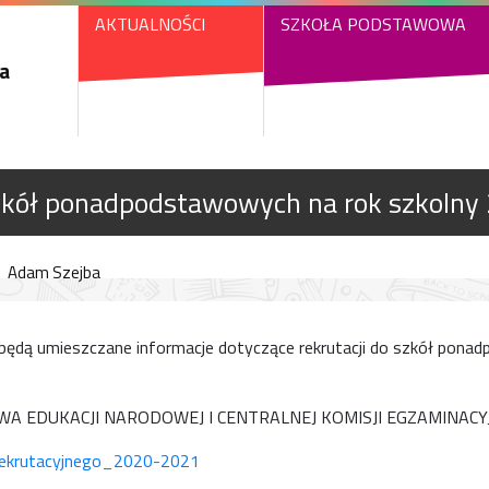
AKTUALNOŚCI
SZKOŁA PODSTAWOWA
a
szkół ponadpodstawowych na rok szkoln
Adam Szejba
o będą umieszczane informacje dotyczące rekrutacji do szkół pon
A EDUKACJI NARODOWEJ I CENTRALNEJ KOMISJI EGZAMINACY
ekrutacyjnego_2020-2021