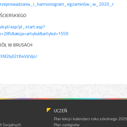
przeprowadzania_i_harmonogram_egzaminów_w_2020_r
ŚCIERSKIEGO
ki.pl/asp/pl_start.asp?
=285&akcja=artykul&artykul=1559
KÓŁ W BRUSACH
XM2lylI2tIhxVJrVjo/
UCZEŃ
Plan lekcji i kalendarz roku szkolnego 20
 Socjalnych
Plan zastępstw