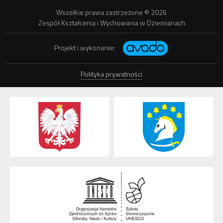
Wszelkie prawa zastrzeżone © 2026
Zespół Kształcenia i Wychowania w Dziemianach
Projekt i wykonanie:
Polityka prywatności