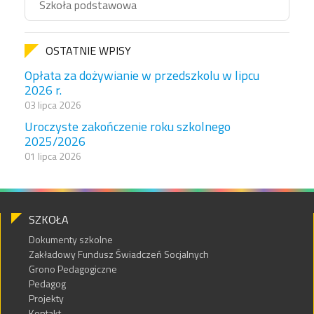
Szkoła podstawowa
OSTATNIE WPISY
Opłata za dożywianie w przedszkolu w lipcu
2026 r.
03 lipca 2026
Uroczyste zakończenie roku szkolnego
2025/2026
01 lipca 2026
SZKOŁA
Dokumenty szkolne
Zakładowy Fundusz Świadczeń Socjalnych
Grono Pedagogiczne
Pedagog
Projekty
Kontakt