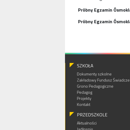
Próbny Egzamin Ósmoklas
Próbny Egzamin Ósmokla
SZKOŁA
Dokumenty szkolne
Zakładowy Fundusz Świadczeń
Grono Pedagogiczne
Pedagog
Projekty
Kontakt
PRZEDSZKOLE
Aktualności
Jadłospis