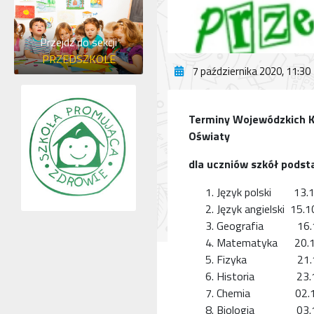
Przejdź do sekcji
PRZEDSZKOLE
7 października 2020, 11:30
Terminy Wojewódzkich 
Oświaty
dla uczniów szkół pods
Język polski 13.10
Język angielski 15.1
Geografia 16.10.2
Matematyka 20.10.
Fizyka 21.10.20
Historia 23.10.2
Chemia 02.11.20
Biologia 03.11.2