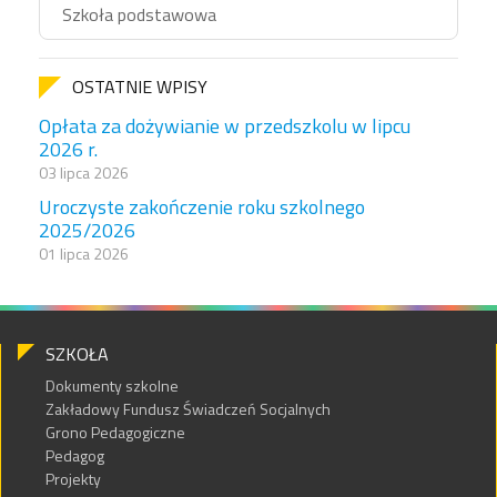
Szkoła podstawowa
OSTATNIE WPISY
Opłata za dożywianie w przedszkolu w lipcu
2026 r.
03 lipca 2026
Uroczyste zakończenie roku szkolnego
2025/2026
01 lipca 2026
SZKOŁA
Dokumenty szkolne
Zakładowy Fundusz Świadczeń Socjalnych
Grono Pedagogiczne
Pedagog
Projekty