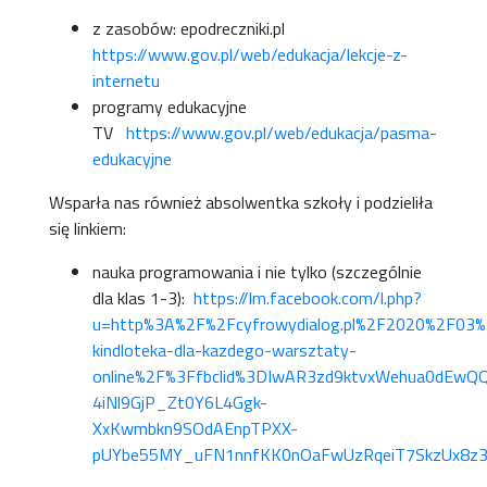
z zasobów: epodreczniki.pl
https://www.gov.pl/web/edukacja/lekcje-z-
internetu
programy edukacyjne
TV
https://www.gov.pl/web/edukacja/pasma-
edukacyjne
Wsparła nas również absolwentka szkoły i podzieliła
się linkiem:
nauka programowania i nie tylko (szczególnie
dla klas 1-3):
https://lm.facebook.com/l.php?
u=http%3A%2F%2Fcyfrowydialog.pl%2F2020%2F03
kindloteka-dla-kazdego-warsztaty-
online%2F%3Ffbclid%3DIwAR3zd9ktvxWehua0dE
4iNl9GjP_Zt0Y6L4Ggk-
XxKwmbkn9SOdAEnpTPXX-
pUYbe55MY_uFN1nnfKK0nOaFwUzRqeiT7SkzUx8z3