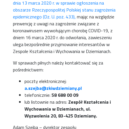
dnia 13 marca 2020 r. w sprawie ogłoszenia na
obszarze Rzeczypospolitej Polskiej stanu zagrożenia
epidemicznego (Dz. U. poz. 433),
mając na względzie
prewencję z uwagi na zagrożenie związane z
koronawirusem wywołującym chorobę COVID-19, z
dniem 16 marca 2020 r. do odwołania, zawieszeniu
ulega bezpośrednie przyjmowanie interesantów w
Zespole Kształcenia i Wychowania w Dziemianach.
W sprawach pilnych należy kontaktować się za
pośrednictwem:
poczty elektronicznej:
a.szejba@zkiwdziemiany.pl
telefonicznie:
58 688 00 09
lub listownie na adres:
Zespół Kształcenia i
Wychowania w Dziemianach, ul.
Wyzwolenia 20, 83-425 Dziemiany.
Adam Szejba – dyrektor zespołu