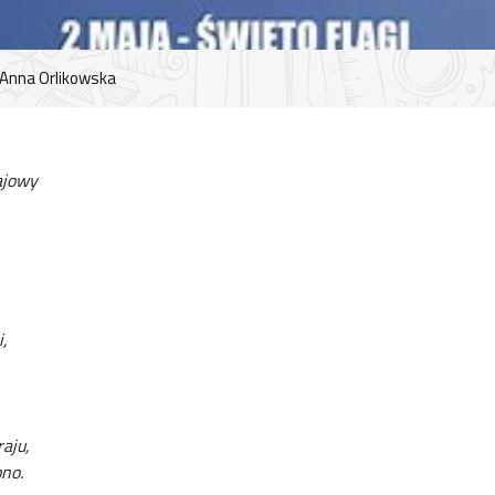
Anna Orlikowska
ajowy
,
aju,
no.