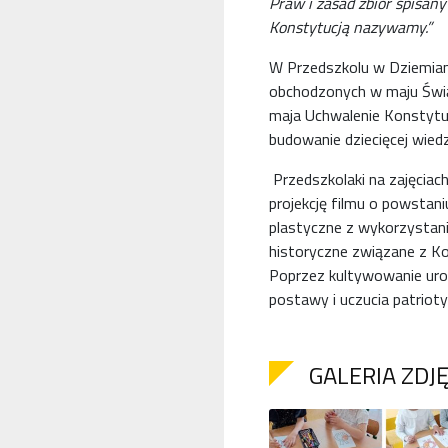
Praw i zasad zbiór spisany
Konstytucją nazywamy.”
W Przedszkolu w Dziemianac
obchodzonych w maju Św
maja Uchwalenie Konstytucj
budowanie dziecięcej wiedz
Przedszkolaki na zajęciach
projekcję filmu o powstan
plastyczne z wykorzystani
historyczne związane z Ko
Poprzez kultywowanie uro
postawy i uczucia patrioty
GALERIA ZDJ