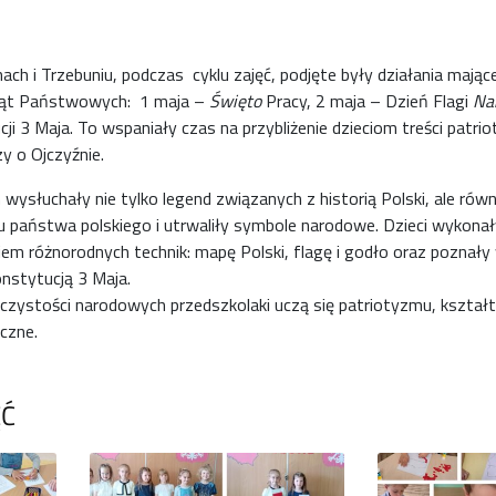
h i Trzebuniu, podczas cyklu zajęć, podjęte były działania mające
iąt Państwowych: 1 maja –
Święto
Pracy, 2 maja – Dzień Flagi
Na
i 3 Maja. To wspaniały czas na przybliżenie dzieciom treści patri
y o Ojczyźnie.
 wysłuchały nie tylko legend związanych z historią Polski, ale równ
iu państwa polskiego i utrwaliły symbole narodowe. Dzieci wykonał
em różnorodnych technik: mapę Polski, flagę i godło oraz poznały
nstytucją 3 Maja.
czystości narodowych przedszkolaki uczą się patriotyzmu, kształ
czne.
ĘĆ