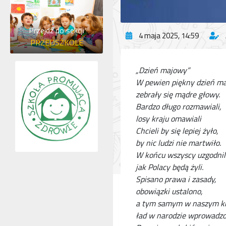
Przejdź do sekcji
4 maja 2025, 14:59
PRZEDSZKOLE
„Dzień majowy”
W pewien piękny dzień m
zebrały się mądre głowy.
Bardzo długo rozmawiali,
losy kraju omawiali
Chcieli by się lepiej żyło,
by nic ludzi nie martwiło.
W końcu wszyscy uzgodnili
jak Polacy będą żyli.
Spisano prawa i zasady,
obowiązki ustalono,
a tym samym w naszym kr
ład w narodzie wprowadzo