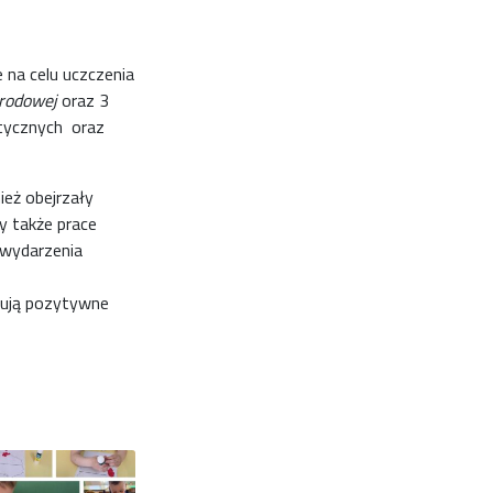
 na celu uczczenia
rodowej
oraz 3
otycznych oraz
ież obejrzały
y także prace
 wydarzenia
tują pozytywne