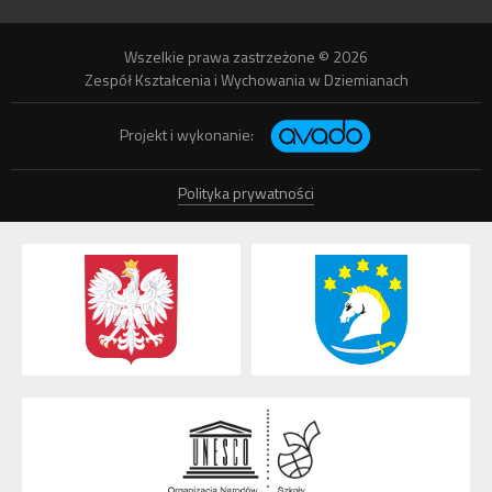
Wszelkie prawa zastrzeżone © 2026
Zespół Kształcenia i Wychowania w Dziemianach
Projekt i wykonanie:
Polityka prywatności