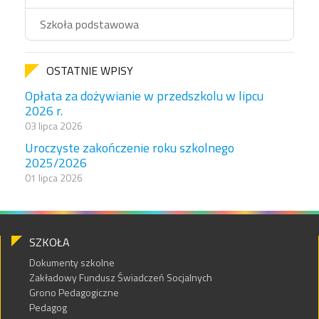
Szkoła podstawowa
OSTATNIE WPISY
Opłata za dożywianie w przedszkolu w lipcu
2026 r.
03 lipca 2026
Uroczyste zakończenie roku szkolnego
2025/2026
01 lipca 2026
SZKOŁA
Dokumenty szkolne
Zakładowy Fundusz Świadczeń Socjalnych
Grono Pedagogiczne
Pedagog