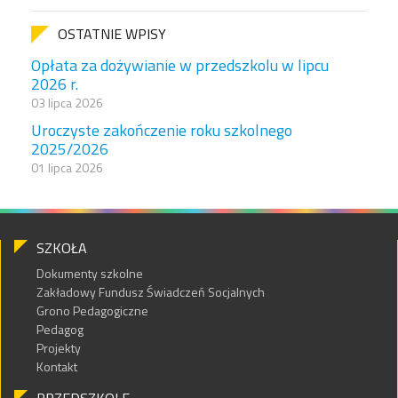
OSTATNIE WPISY
Opłata za dożywianie w przedszkolu w lipcu
2026 r.
03 lipca 2026
Uroczyste zakończenie roku szkolnego
2025/2026
01 lipca 2026
SZKOŁA
Dokumenty szkolne
Zakładowy Fundusz Świadczeń Socjalnych
Grono Pedagogiczne
Pedagog
Projekty
Kontakt