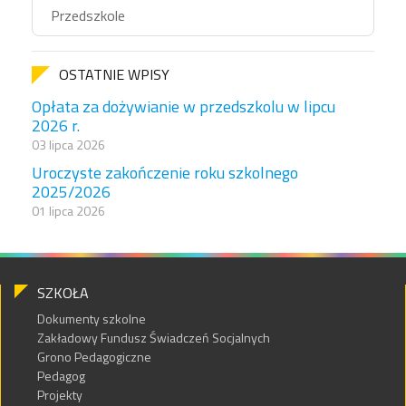
Przedszkole
OSTATNIE WPISY
Opłata za dożywianie w przedszkolu w lipcu
2026 r.
03 lipca 2026
Uroczyste zakończenie roku szkolnego
2025/2026
01 lipca 2026
SZKOŁA
Dokumenty szkolne
Zakładowy Fundusz Świadczeń Socjalnych
Grono Pedagogiczne
Pedagog
Projekty