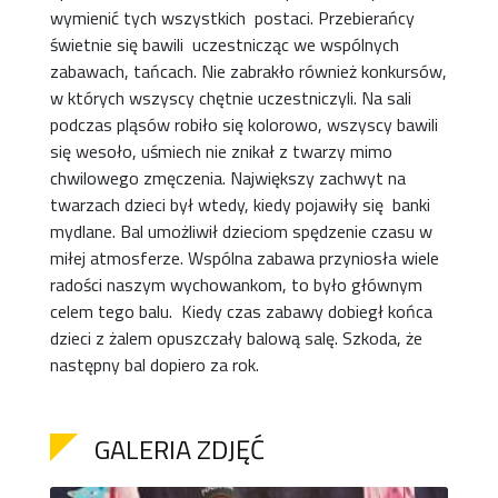
wymienić tych wszystkich postaci. Przebierańcy
świetnie się bawili uczestnicząc we wspólnych
zabawach, tańcach. Nie zabrakło również konkursów,
w których wszyscy chętnie uczestniczyli. Na sali
podczas pląsów robiło się kolorowo, wszyscy bawili
się wesoło, uśmiech nie znikał z twarzy mimo
chwilowego zmęczenia. Największy zachwyt na
twarzach dzieci był wtedy, kiedy pojawiły się banki
mydlane. Bal umożliwił dzieciom spędzenie czasu w
miłej atmosferze. Wspólna zabawa przyniosła wiele
radości naszym wychowankom, to było głównym
celem tego balu. Kiedy czas zabawy dobiegł końca
dzieci z żalem opuszczały balową salę. Szkoda, że
następny bal dopiero za rok.
GALERIA ZDJĘĆ