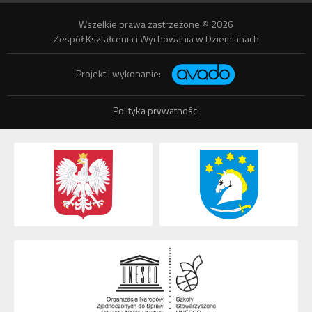
Wszelkie prawa zastrzeżone © 2026
Zespół Kształcenia i Wychowania w Dziemianach
Projekt i wykonanie:
Polityka prywatności