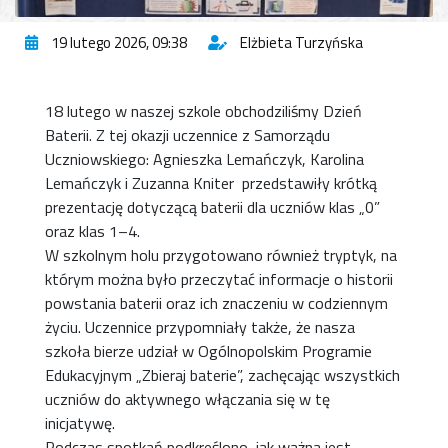
19 lutego 2026, 09:38
Elżbieta Turzyńska
18 lutego w naszej szkole obchodziliśmy Dzień
Baterii. Z tej okazji uczennice z Samorządu
Uczniowskiego: Agnieszka Lemańczyk, Karolina
Lemańczyk i Zuzanna Kniter przedstawiły krótką
prezentację dotyczącą baterii dla uczniów klas „0”
oraz klas 1–4.
W szkolnym holu przygotowano również tryptyk, na
którym można było przeczytać informacje o historii
powstania baterii oraz ich znaczeniu w codziennym
życiu. Uczennice przypomniały także, że nasza
szkoła bierze udział w Ogólnopolskim Programie
Edukacyjnym „Zbieraj baterie”, zachęcając wszystkich
uczniów do aktywnego włączania się w tę
inicjatywę.
Podczas spotkań podkreślono, jak ważna jest