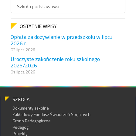
Szkoła podstawowa
OSTATNIE WPISY
Opłata za dożywianie w przedszkolu w lipcu
2026 r.
03 lipca 2026
Uroczyste zakończenie roku szkolnego
2025/2026
01 lipca 2026
SZKOŁA
Dokumenty szkolne
Zakładowy Fundusz Świadczeń Socjalnych
Grono Pedagogiczne
Pedagog
Projekty