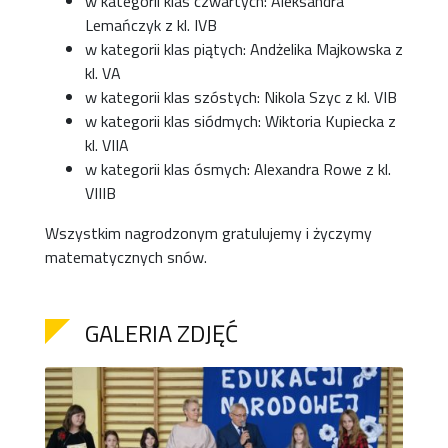
w kategorii klas czwartych: Aleksandra
Lemańczyk z kl. IVB
w kategorii klas piątych: Andżelika Majkowska z
kl. VA
w kategorii klas szóstych: Nikola Szyc z kl. VIB
w kategorii klas siódmych: Wiktoria Kupiecka z
kl. VIIA
w kategorii klas ósmych: Alexandra Rowe z kl.
VIIIB
Wszystkim nagrodzonym gratulujemy i życzymy
matematycznych snów.
GALERIA ZDJĘĆ