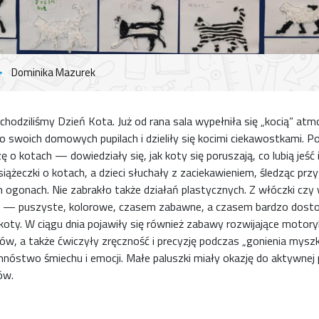
Dominika Mazurek
odziliśmy Dzień Kota. Już od rana sala wypełniła się „kocią” atmo
swoich domowych pupilach i dzieliły się kocimi ciekawostkami. P
o kotach — dowiedziały się, jak koty się poruszają, co lubią jeść i 
siążeczki o kotach, a dzieci słuchały z zaciekawieniem, śledząc p
ich ogonach. Nie zabrakło także działań plastycznych. Z włóczki c
ów — puszyste, kolorowe, czasem zabawne, a czasem bardzo dosto
ą koty. W ciągu dnia pojawiły się również zabawy rozwijające motory
w, a także ćwiczyły zręczność i precyzję podczas „gonienia myszki
óstwo śmiechu i emocji. Małe paluszki miały okazję do aktywnej p
ów.