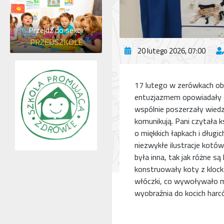
Przejdź do sekcji
PRZEDSZKOLE
20 lutego 2026, 07:00
17 lutego w zerówkach obch
entuzjazmem opowiadały o 
wspólnie poszerzały wiedzę 
komunikują. Pani czytała k
o miękkich łapkach i dług
niezwykłe ilustracje kot
była inna, tak jak różne s
konstruowały koty z klockó
włóczki, co wywoływało mn
wyobraźnia do kocich harc