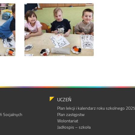
UCZEŃ
Plan lekcji i kalendarz roku szkolnego 20
 Socjalnych
Plan zastępstw
Wolontariat
Jadłospis – szkoła