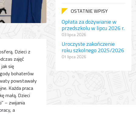
OSTATNIE WPISY
Opłata za dożywianie w
przedszkolu w lipcu 2026 r.
03 lipca 2026
Uroczyste zakończenie
roku szkolnego 2025/2026
sferą. Dzieci z
01 lipca 2026
odczas zajęć
jak się
rzygody bohaterów
zy waty powstawały
jne. Każda praca
kę małą. Dzieci
” – zwijania
racy, a