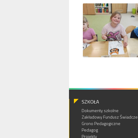
SZKOŁA
Dokumenty szkolne
Zakładowy Fundusz Świadczeń
Grono Pedagogiczne
Pedagog
Projekty