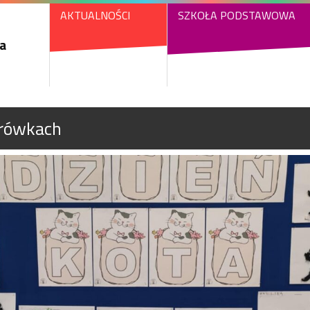
AKTUALNOŚCI
SZKOŁA PODSTAWOWA
a
erówkach