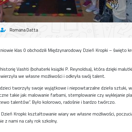
Romana Datta
niowie klas 0 obchodzili Międzynarodowy Dzień Kropki – święto k
istorię Vashti (bohaterki książki P. Reynoldsa), która dzięki malutki
uwierzyła we własne możliwości i odkryła swój talent.
dzieci tworzyły swoje wyjątkowe i niepowtarzalne dzieła sztuki, 
czne takie jak: malowanie farbami, stemplowanie czy wyklejanie pla
zewo talentów”. Było kolorowo, radośnie i bardzo twórczo.
ą Dzień Kropki: kształtowanie wiary we własne możliwości, poczuci
e z nami na cały rok szkolny.