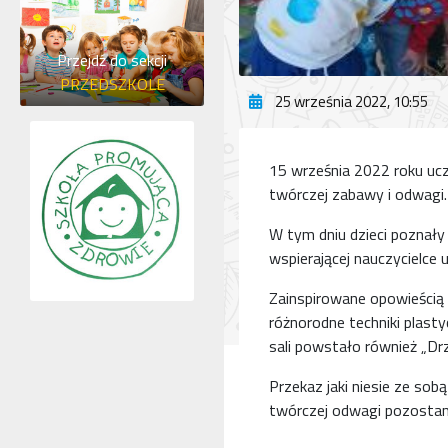
Przejdź do sekcji
PRZEDSZKOLE
25 września 2022, 10:55
15 września 2022 roku ucz
twórczej zabawy i odwagi.
W tym dniu dzieci poznały h
wspierającej nauczycielce 
Zainspirowane opowieścią 
różnorodne techniki plasty
sali powstało również „Dr
Przekaz jaki niesie ze sob
twórczej odwagi pozostani