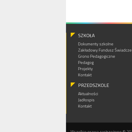
SZKOŁA
Dokumenty szkolne
Zakładowy Fundusz Świadczeń
Grono Pedagogiczne
Pedagog
Projekty
Kontakt
PRZEDSZKOLE
Aktualności
Jadłospis
Kontakt
Wszelkie prawa zastrzeżone © 20