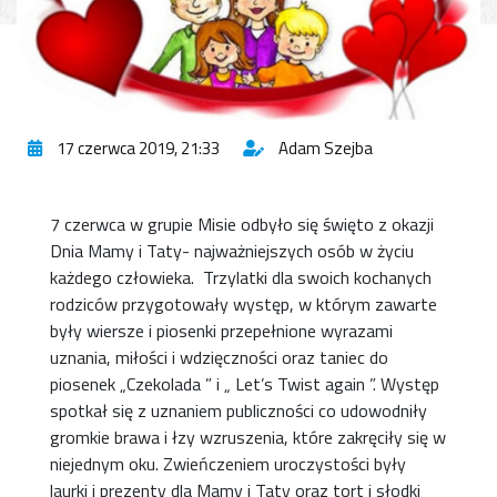
17 czerwca 2019, 21:33
Adam Szejba
7 czerwca w grupie Misie odbyło się święto z okazji
Dnia Mamy i Taty- najważniejszych osób w życiu
każdego człowieka. Trzylatki dla swoich kochanych
rodziców przygotowały występ, w którym zawarte
były wiersze i piosenki przepełnione wyrazami
uznania, miłości i wdzięczności oraz taniec do
piosenek „Czekolada ” i „ Let’s Twist again ”. Występ
spotkał się z uznaniem publiczności co udowodniły
gromkie brawa i łzy wzruszenia, które zakręciły się w
niejednym oku. Zwieńczeniem uroczystości były
laurki i prezenty dla Mamy i Taty oraz tort i słodki