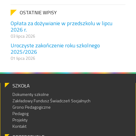
OSTATNIE WPISY
Opłata za dożywianie w przedszkolu w lipcu
2026 r.
03 lipca 2026
Uroczyste zakończenie roku szkolnego
2025/2026
01 lipca 2026
SZKOŁA
Dokumenty szkolne
Zakładowy Fundusz Świadczeń Socjalnych
Grono Pedagogiczne
Pedagog
Projekty
Kontakt