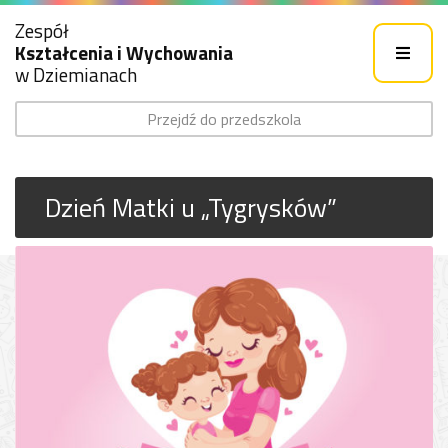
Zespół
Kształcenia i Wychowania
w Dziemianach
Przejdź do przedszkola
Dzień Matki u „Tygrysków”