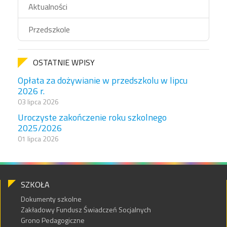
Aktualności
Przedszkole
OSTATNIE WPISY
Opłata za dożywianie w przedszkolu w lipcu
2026 r.
03 lipca 2026
Uroczyste zakończenie roku szkolnego
2025/2026
01 lipca 2026
SZKOŁA
Dokumenty szkolne
Zakładowy Fundusz Świadczeń Socjalnych
Grono Pedagogiczne