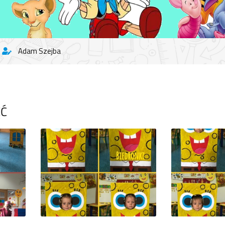
Adam Szejba
ĘĆ