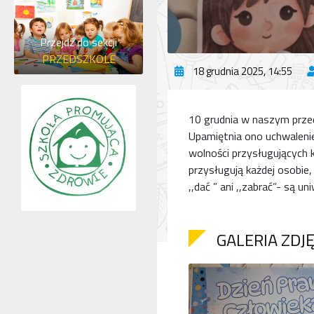
Przejdź do sekcji
PRZEDSZKOLE
18 grudnia 2025, 14:55
10 grudnia w naszym prze
Upamiętnia ono uchwalenie
wolności przysługujących
przysługują każdej osobie,
,,dać ” ani ,,zabrać”- są u
GALERIA ZDJ