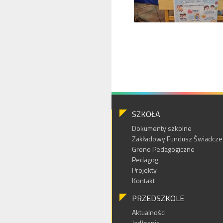
SZKOŁA
Dokumenty szkolne
Zakładowy Fundusz Świadczeń
Grono Pedagogiczne
Pedagog
Projekty
Kontakt
PRZEDSZKOLE
Aktualności
Jadłospis