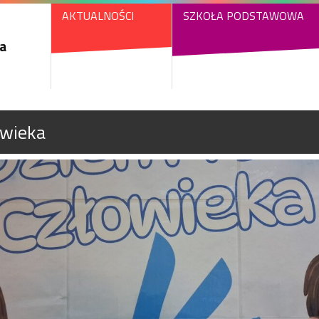
AKTUALNOŚCI
SZKOŁA PODSTAWOWA
a
owieka