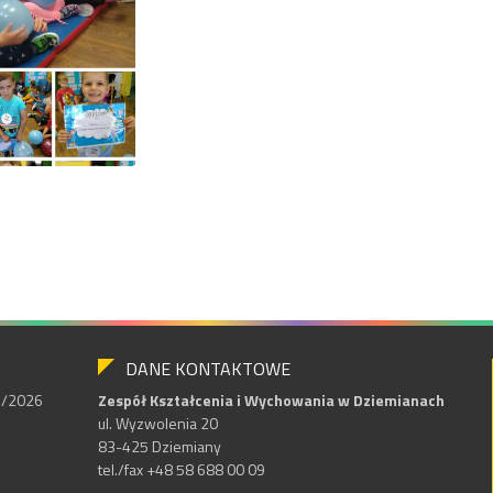
DANE KONTAKTOWE
25/2026
Zespół Kształcenia i Wychowania w Dziemianach
ul. Wyzwolenia 20
83-425 Dziemiany
tel./fax +48 58 688 00 09