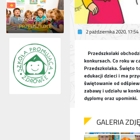
Przejdź do sekcji
PRZEDSZKOLE
2 października 2020, 17:54
Przedszkolaki obchodzi
konkursach. Co roku w ca
Przedszkolaka. Święto t
edukacji dzieci i ma przy
świętowanie od odśpiew
zabawy i udziału w konk
dyplomy oraz upominki.
GALERIA ZDJ