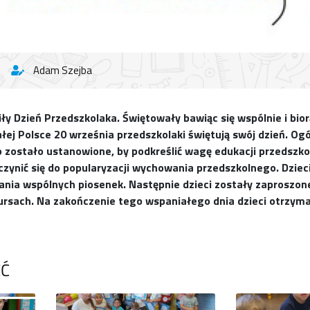
Adam Szejba
ły Dzień Przedszkolaka. Świętowały bawiąc się wspólnie i
bio
łej Polsce 20 września przedszkolaki świętują swój dzień. Ogó
o zostało ustanowione, by podkreślić wagę
edukacji przedszko
czynić się do popularyzacji
wychowania przedszkolnego.
Dziec
ania wspólnych piosenek.
Następnie dzieci zostały zaproszon
ursach.
Na zakończenie tego wspaniałego dnia dzieci otrzym
ĘĆ