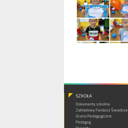
SZKOŁA
Dokumenty szkolne
Zakładowy Fundusz Świadczeń
Grono Pedagogiczne
Pedagog
Projekty