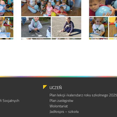
UCZEŃ
Plan lekcji i kalendarz roku szkolnego 20
 Socjalnych
Plan zastępstw
Wolontariat
Jadłospis – szkoła