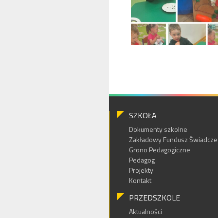
SZKOŁA
Dokumenty szkolne
Zakładowy Fundusz Świadczeń
Grono Pedagogiczne
Pedagog
Projekty
Kontakt
PRZEDSZKOLE
Aktualności