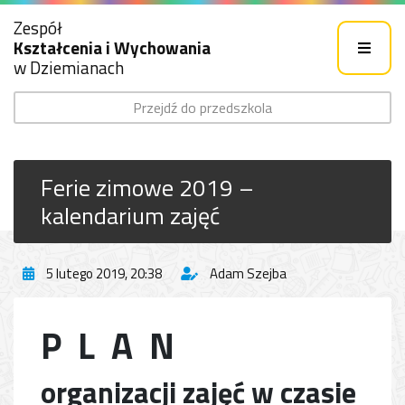
Zespół
Kształcenia i Wychowania
w Dziemianach
Przejdź do przedszkola
Ferie zimowe 2019 –
kalendarium zajęć
5 lutego 2019, 20:38
Adam Szejba
P L A N
organizacji zajęć w czasie