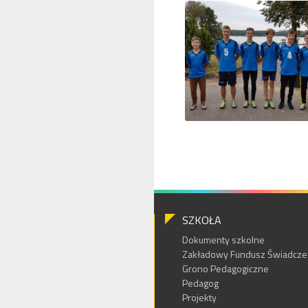
SZKOŁA
Dokumenty szkolne
Zakładowy Fundusz Świadczeń
Grono Pedagogiczne
Pedagog
Projekty