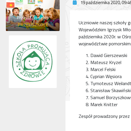
19 października 2020, 09:4
Przejdź do sekcji
Uczniowie naszej szkoły g
PRZEDSZKOLE
Wojewódzkim Igrzysk Młod
października 2020r. w Ośro
województwie pomorskim. W
Dawid Gierszewski
Mateusz Kryzel
Marcel Felski
Cyprian Węsiora
Tymoteusz Weiland
Stanisław Skawiński
Samuel Borzyszkow
Marek Knitter
Zespół prowadzony przez