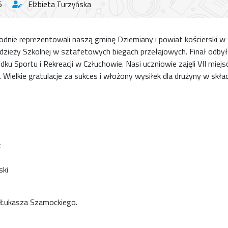
6
Elżbieta Turzyńska
odnie reprezentowali naszą gminę Dziemiany i powiat kościerski w 
zieży Szkolnej w sztafetowych biegach przełajowych. Finał odbył
dku Sportu i Rekreacji w Człuchowie. Nasi uczniowie zajęli VII miej
ielkie gratulacje za sukces i włożony wysiłek dla drużyny w skład
t
ski
 Łukasza Szamockiego.