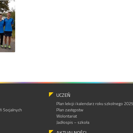
UCZEŃ
Plan lekcji i kalendarz roku szkolnego 20
 Socjalnych
Plan zastępstw
Wolontariat
Jadłospis – szkoła
AKTUALNOŚCI