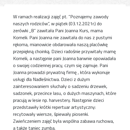
W ramach realizacji zajęć pt. ”Poznajemy zawody
naszych rodziców”, w piątek (03.12.2021r.) do
zerówki „B” zawitała Pani Joanna Kurs, mama
Kornelii. Pani Joanna nie zawitała do nas z pustymi
rękoma, mianowicie obdarowała naszą placówkę
przepiękną choinką. Dzieci radośnie przywitały mamę
Kornelii, a następnie pani Joanna barwnie opowiadała
o swojej codziennej pracy, czym się zajmuje. Pani
Joanna prowadzi prywatną firmę , która wykonuje
usługi dla Nadleśnictwa. Dzieci z dużym
zainteresowaniem słuchały o sadzeniu drzewek,
sadzonek, przecince lasu, o dużych maszynach, które
pracują w lesie np. harvestery. Następnie dzieci
przedstawiły krótki repertuar artystyczny:
recytowały wiersze, śpiewały piosenki.
Zwieńczeniem zajęć była wspólna zabawa ruchowa,
a także taniec zumba.