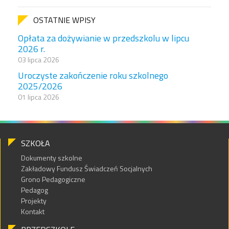
OSTATNIE WPISY
Opłata za dożywianie w przedszkolu w lipcu
2026 r.
03 lipca 2026
Uroczyste zakończenie roku szkolnego
2025/2026
01 lipca 2026
SZKOŁA
Dokumenty szkolne
Zakładowy Fundusz Świadczeń Socjalnych
Grono Pedagogiczne
Pedagog
Projekty
Kontakt