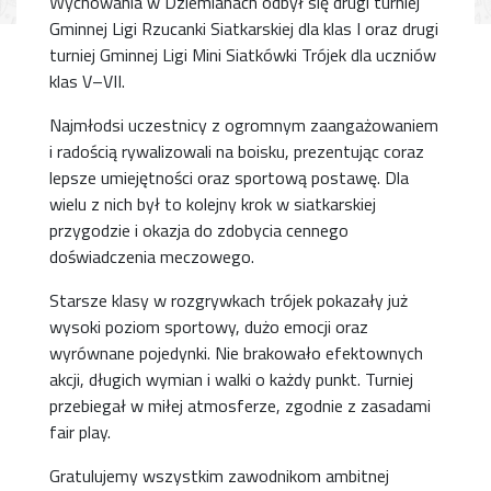
Wychowania w Dziemianach odbył się drugi turniej
Gminnej Ligi Rzucanki Siatkarskiej dla klas I oraz drugi
turniej Gminnej Ligi Mini Siatkówki Trójek dla uczniów
klas V–VII.
Najmłodsi uczestnicy z ogromnym zaangażowaniem
i radością rywalizowali na boisku, prezentując coraz
lepsze umiejętności oraz sportową postawę. Dla
wielu z nich był to kolejny krok w siatkarskiej
przygodzie i okazja do zdobycia cennego
doświadczenia meczowego.
Starsze klasy w rozgrywkach trójek pokazały już
wysoki poziom sportowy, dużo emocji oraz
wyrównane pojedynki. Nie brakowało efektownych
akcji, długich wymian i walki o każdy punkt. Turniej
przebiegał w miłej atmosferze, zgodnie z zasadami
fair play.
Gratulujemy wszystkim zawodnikom ambitnej