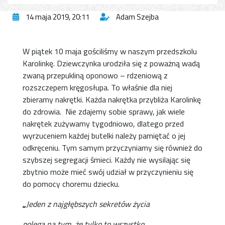
14 maja 2019, 20:11
Adam Szejba
W piątek 10 maja gościliśmy w naszym przedszkolu
Karolinkę. Dziewczynka urodziła się z poważną wadą
zwaną przepukliną oponowo – rdzeniową z
rozszczepem kręgosłupa. To właśnie dla niej
zbieramy nakrętki. Każda nakrętka przybliża Karolinkę
do zdrowia. Nie zdajemy sobie sprawy, jak wiele
nakrętek zużywamy tygodniowo, dlatego przed
wyrzuceniem każdej butelki należy pamiętać o jej
odkręceniu. Tym samym przyczyniamy się również do
szybszej segregacji śmieci. Każdy nie wysilając się
zbytnio może mieć swój udział w przyczynieniu się
do pomocy choremu dziecku.
„
Jeden z najgłębszych sekretów życia
polega na tym, że tylko to wszystko