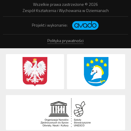
Wszelkie prawa zastrzeżone © 2026
Zespół Kształcenia i Wychowania w Dziemianach
Projekt i wykonanie:
Polityka prywatności