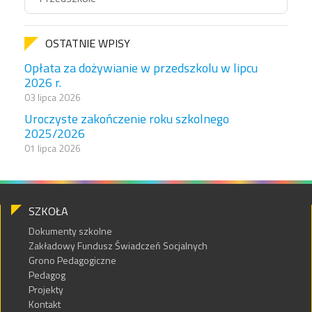
OSTATNIE WPISY
Opłata za dożywianie w przedszkolu w lipcu
2026 r.
03 lipca 2026
Uroczyste zakończenie roku szkolnego
2025/2026
01 lipca 2026
SZKOŁA
Dokumenty szkolne
Zakładowy Fundusz Świadczeń Socjalnych
Grono Pedagogiczne
Pedagog
Projekty
Kontakt