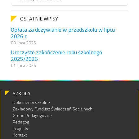
OSTATNIE WPISY
Opłata za dożywianie w przedszkolu w lipcu
2026 r.
03 lipca 2026
Uroczyste zakończenie roku szkolnego
2025/2026
01 lipca 2026
SZKOŁA
Dokumenty szkolne
Zakładowy Fundusz Świadczeń Socjalnych
Grono Pedagogiczne
Pedagog
Projekty
Kontakt