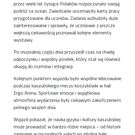
przez wiele lat tysiące Polaków rozpoczynało swoją
podróż za ocean. Zwiedzanie urozmaiciły karty pracy
przygotowane dla uczniów. Zadania wzbudziły duże
zainteresowanie i sprawiły, że uczniowie z jeszcze
większą ciekawością poznawali kolejne elementy
wystawy.
Po muzealnej części dnia przyszedł czas na chwilę
odpoczynku i wspólny posiłek, który stał się również
okazją do rozmów i integracji.
Kolejnym punktem wyjazdu było wspólne kibicowanie
podczas kaszubskiego meczu koszykówki w hali
Ergo Arena. Sportowe emocje i wyjątkowa
atmosfera wydarzenia były ciekawym zakończeniem
pełnego wrażeń dnia.
Wyjazd pokazał, że nauka języka i kultury kaszubskiej
może prowadzić w bardzo różne miejsca – od historii
zapisanej w muzealnych salach po głośną halę