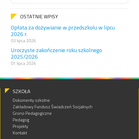
OSTATNIE WPISY
Opłata za dożywianie w przedszkolu w lipcu
2026 r.
03 lipca 2026
Uroczyste zakończenie roku szkolnego
2025/2026
01 lipca 2026
SZKOŁA
Dokumenty szkolne
Zakładowy Fundusz Świadczeń Socjalnych
Grono Pedagogiczne
Pedagog
Projekty
Kontakt