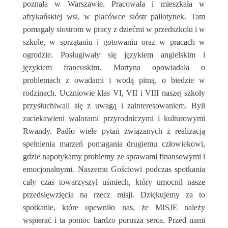
poznała w Warszawie. Pracowała i mieszkała w
afrykańskiej wsi, w placówce sióstr pallotynek. Tam
pomagały siostrom w pracy z dziećmi w przedszkolu i w
szkole, w sprzątaniu i gotowaniu oraz w pracach w
ogrodzie. Posługiwały się językiem angielskim i
językiem francuskim. Martyna opowiadała o
problemach z owadami i wodą pitną, o biedzie w
rodzinach. Uczniowie klas VI, VII i VIII naszej szkoły
przysłuchiwali się z uwagą i zainteresowaniem. Byli
zaciekawieni walorami przyrodniczymi i kulturowymi
Rwandy. Padło wiele pytań związanych z realizacją
spełnienia marzeń pomagania drugiemu człowiekowi,
gdzie napotykamy problemy ze sprawami finansowymi i
emocjonalnymi. Naszemu Gościowi podczas spotkania
cały czas towarzyszył uśmiech, który umocnił nasze
przedsięwzięcia na rzecz misji. Dziękujemy za to
spotkanie, które upewniło nas, że MISJE należy
wspierać i ta pomoc bardzo porusza serca. Przed nami