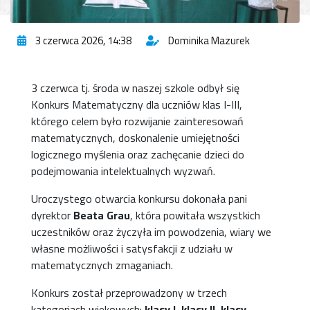
3 czerwca 2026, 14:38
Dominika Mazurek
3 czerwca tj. środa w naszej szkole odbył się
Konkurs Matematyczny dla uczniów klas I-III,
którego celem było rozwijanie zainteresowań
matematycznych, doskonalenie umiejętności
logicznego myślenia oraz zachęcanie dzieci do
podejmowania intelektualnych wyzwań.
Uroczystego otwarcia konkursu dokonała pani
dyrektor
Beata Grau
, która powitała wszystkich
uczestników oraz życzyła im powodzenia, wiary we
własne możliwości i satysfakcji z udziału w
matematycznych zmaganiach.
Konkurs został przeprowadzony w trzech
kategoriach wiekowych:
klasy
I, klasy II, klasy