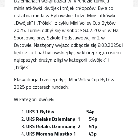
Dziemianach wzięli udział w IV rundzie turnieju
minisiatkówki dwójek i trójek chłopców. Była to
ostatnia runda w Bytowskiej Lidze Minisiatkówki
„Dwójek” i „Trójek” z cyklu Mini Volley Cup Bytów
2025. Turniej odbył się w sobotę 8.02.2025r. w Hali
Sportowej przy Szkole Podstawowej nr 2 w
Bytowie. Następny wyjazd odbędzie się 8.03.2025r. i
będzie to finał bytowskiej ligi, w której zagra osiem
najlepszych drużyn z ligi w kategorii „dwójek” i
„trójek”.
Klasyfikacja trzeciej edycji Mini Volley Cup Bytów
2025 po czterech rundach:
W kategorii dwójek:
UKS 1 Bytów 54p
UKS Relaks Dziemiany 1 54p
UKS Relaks Dziemiany 2 51p
UKS Morena Miastko 1 43p