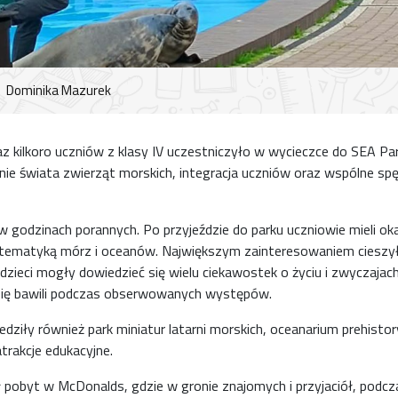
Dominika Mazurek
az kilkoro uczniów z klasy IV uczestniczyło w wycieczce do SEA Pa
ie świata zwierząt morskich, integracja uczniów oraz wspólne sp
w godzinach porannych. Po przyjeździe do parku uczniowie mieli ok
z tematyką mórz i oceanów. Największym zainteresowaniem cieszył 
zieci mogły dowiedzieć się wielu ciekawostek o życiu i zwyczajach
się bawili podczas obserwowanych występów.
dziły również park miniatur latarni morskich, oceanarium prehistor
atrakcje edukacyjne.
pobyt w McDonalds, gdzie w gronie znajomych i przyjaciół, podcza