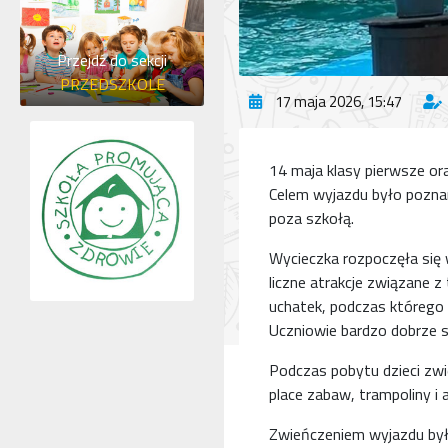
Przejdź do sekcji
PRZEDSZKOLE
17 maja 2026, 15:47
14 maja klasy pierwsze or
Celem wyjazdu było poznan
poza szkołą.
Wycieczka rozpoczęła się 
liczne atrakcje związane 
uchatek, podczas którego d
Uczniowie bardzo dobrze 
Podczas pobytu dzieci zwie
place zabaw, trampoliny i 
Zwieńczeniem wyjazdu był 