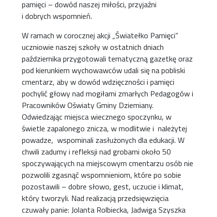
pamięci – dowód naszej miłości, przyjaźni
i dobrych wspomnień.
W ramach w corocznej akcji „Światełko Pamięci”
uczniowie naszej szkoły w ostatnich dniach
października przygotowali tematyczną gazetkę oraz
pod kierunkiem wychowawców udali się na pobliski
cmentarz, aby w dowód wdzięczności i pamięci
pochylić głowy nad mogiłami zmarłych Pedagogów i
Pracowników Oświaty Gminy Dziemiany.
Odwiedzając miejsca wiecznego spoczynku, w
świetle zapalonego znicza, w modlitwie i należytej
powadze, wspominali zasłużonych dla edukacji. W
chwili zadumy i refleksji nad grobami około 50
spoczywających na miejscowym cmentarzu osób nie
pozwolili zgasnąć wspomnieniom, które po sobie
pozostawili – dobre słowo, gest, uczucie i klimat,
który tworzyli. Nad realizacją przedsięwzięcia
czuwały panie: Jolanta Rolbiecka, Jadwiga Szyszka