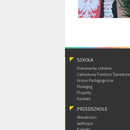
SZKOŁA
Dokumenty szkolne
Zakładowy Fundusz Świadczeń
Grono Pedagogiczne
Pedagog
Projekty
Kontakt
PRZEDSZKOLE
Aktualności
Jadłospis
Kontakt