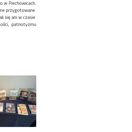
go w Piechowicach.
talne przygotowane
i się ani w czasie
ności, patriotyzmu