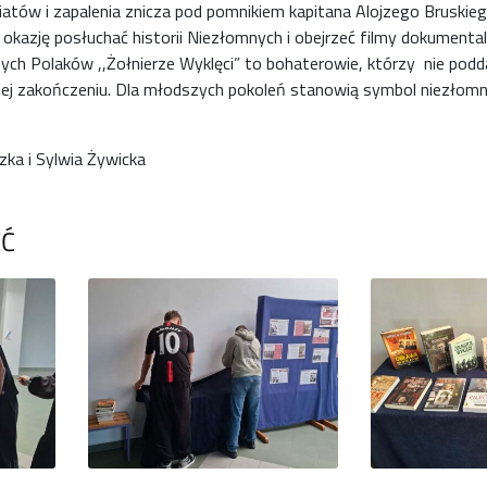
atów i zapalenia znicza pod pomnikiem kapitana Alojzego Bruskie
li okazję posłuchać historii Niezłomnych i obejrzeć filmy dokumen
ch Polaków ,,Żołnierze Wyklęci” to bohaterowie, którzy nie poddal
o jej zakończeniu. Dla młodszych pokoleń stanowią symbol niezłom
ka i Sylwia Żywicka
ĘĆ