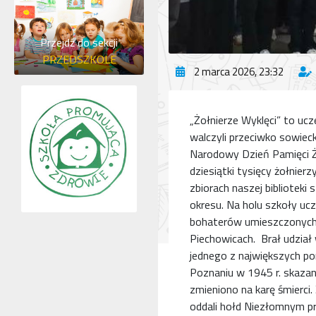
Przejdź do sekcji
PRZEDSZKOLE
2 marca 2026, 23:32
„Żołnierze Wyklęci” to uc
walczyli przeciwko sowiec
Narodowy Dzień Pamięci Żo
dziesiątki tysięcy żołnie
zbiorach naszej biblioteki
okresu. Na holu szkoły ucz
bohaterów umieszczonych n
Piechowicach. Brał udział
jednego z największych 
Poznaniu w 1945 r. skazan
zmieniono na karę śmierci
oddali hołd Niezłomnym p