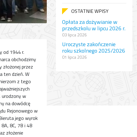
OSTATNIE WPISY
Opłata za dożywianie w
przedszkolu w lipcu 2026 r.
03 lipca 2026
Uroczyste zakończenie
roku szkolnego 2025/2026
y od 1944 r.
01 lipca 2026
 marca obchodzimy
y złożonej przez
a ten dzień. W
łnierzom z tego
najważniejszych
”, urodzony w
ony na dowódcę
Sądu Rejonowego w
Bieruta jego wyrok
 8A, 8C, 7B i 4B
az złożenie