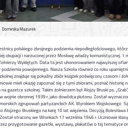
Dominika Mazurek
zestnicy polskiego zbrojnego podziemia niepodległościowego, którz
kiej okupacji i narzuconej przez Moskwę władzy komunistycznej. 1
łnierzy Wyklętych. Data ta jest uhonorowaniem najwyższej ofiar
rzy podziemia powojennego. Nasza Szkoła również co roku upamiętni
 szkolnej znajduje się pokaźny zbiór książek poświęcony czasom i żo
niowie mieli okazję zapoznać się z tymi zbiorami, poznać historię 
a gazetce szkolnej. Takim żołnierzem był Alojzy Bruski ps. „Grab
 w wojnie obronnej 1939 r. jako dowódca plutonu. Został wyznacz
pomorskich zgrupowań partyzanckich AK. Wyrokiem Wojskowego 
o Alojzego Bruskiego na karę 10 lat więzienia. Decyzją Bolesława 
. Został stracony we Wronkach 17 września 1946 r. Uczniowie klasy
rzez przygotowanie gazetki, wystawy, plakatów o tej tematyce or