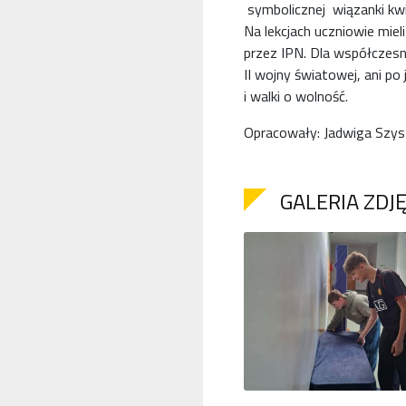
symbolicznej wiązanki kwi
Na lekcjach uczniowie mie
przez IPN. Dla współczesny
II wojny światowej, ani p
i walki o wolność.
Opracowały: Jadwiga Szysz
GALERIA ZDJ