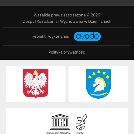
Wszelkie prawa zastrzeżone © 2026
Zespół Kształcenia i Wychowania w Dziemianach
Projekt i wykonanie:
Polityka prywatności