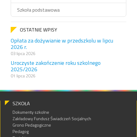
Szkoła podstawowa
OSTATNIE WPISY
Opłata za dożywianie w przedszkolu w lipcu
2026 r.
03 lipca 2026
Uroczyste zakończenie roku szkolnego
2025/2026
01 lipca 2026
SZKOŁA
Dokumenty szkolne
Zakładowy Fundusz Świadczeń Socjalnych
Grono Pedagogiczne
Pedagog