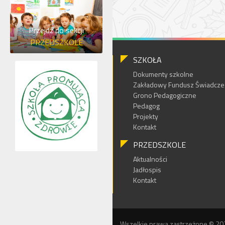
Przejdź do sekcji
PRZEDSZKOLE
SZKOŁA
Dokumenty szkolne
Zakładowy Fundusz Świadczeń
Grono Pedagogiczne
Pedagog
Projekty
Kontakt
PRZEDSZKOLE
Aktualności
Jadłospis
Kontakt
Wszelkie prawa zastrzeżone © 20