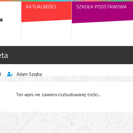
AKTUALNOŚCI
SZKOŁA PODSTAWOWA
a
eta
8
Adam Szejba
Ten wpis nie zawiera rozbudowanej treści...