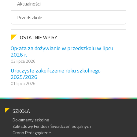
Aktualności
Przedszkole
OSTATNIE WPISY
Opłata za dożywianie w przedszkolu w lipcu
2026 r.
03 lipca 2026
Uroczyste zakończenie roku szkolnego
2025/2026
01 lipca 2026
SZKOŁA
Dokumenty szkolne
Zakładowy Fundusz Świadczeń Socjalnych
Grono Pedagogiczne