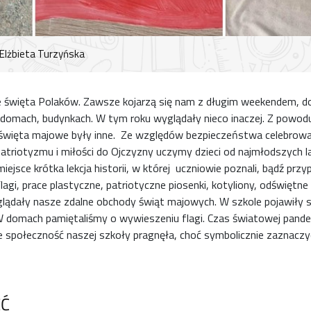
Elżbieta Turzyńska
e święta Polaków. Zawsze kojarzą się nam z długim weekendem, d
domach, budynkach. W tym roku wyglądały nieco inaczej. Z powod
święta majowe były inne. Ze względów bezpieczeństwa celebrowa
atriotyzmu i miłości do Ojczyzny uczymy dzieci od najmłodszych l
ejsce krótka lekcja historii, w której uczniowie poznali, bądź przy
agi, prace plastyczne, patriotyczne piosenki, kotyliony, odświętne 
lądały nasze zdalne obchody świąt majowych. W szkole pojawiły s
W domach pamiętaliśmy o wywieszeniu flagi. Czas światowej pandem
społeczność naszej szkoły pragnęła, choć symbolicznie zaznaczy
ĘĆ