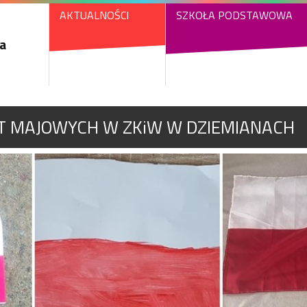
AKTUALNOŚCI
SZKOŁA PODSTAWOWA
a
T MAJOWYCH W ZKiW W DZIEMIANACH