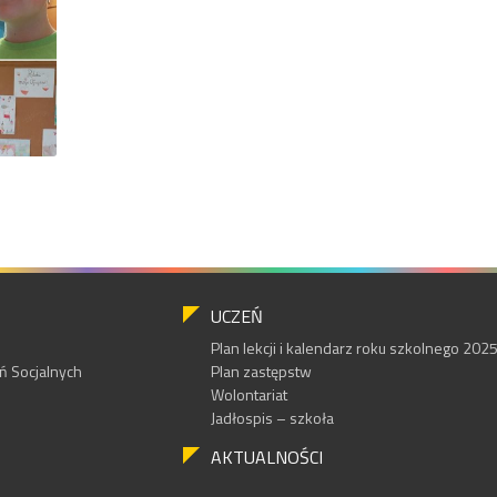
UCZEŃ
Plan lekcji i kalendarz roku szkolnego 20
 Socjalnych
Plan zastępstw
Wolontariat
Jadłospis – szkoła
AKTUALNOŚCI