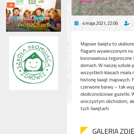
Przejdź do sekcji
4 maja 2021, 22:06
PRZEDSZKOLE
Majowe święta to ulubion
flagami wywieszonymi na 
koronawirusa tegoroczne 
domach. W naszej szkole p
wszystkich klasach miała mi
historię świąt majowych. Fl
czerwone barwy – tak wyg
okolicznościowe gazetki. 
uroczystym obchodom, ale 
tych świętach.
GALERIA ZDJ