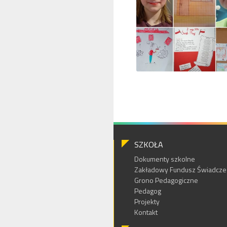
SZKOŁA
Dokumenty szkolne
Zakładowy Fundusz Świadczeń
Grono Pedagogiczne
Pedagog
Projekty
Kontakt