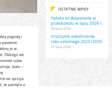
OSTATNIE WPISY
Opłata za dożywianie w
przedszkolu w lipcu 2026 r.
03 lipca 2026
Uroczyste zakończenie
obrą pogodą i
roku szkolnego 2025/2026
u pandemii
01 lipca 2026
liśmy je w
at. Dlatego we
pomnieli sobie
stroje, biało –
ię
ii nie sprzyja
ć, że pamięta o