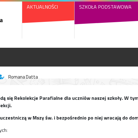
AKTUALNOŚCI
SZKOŁA PODSTAWOWA
a
Romana Datta
dą się Rekolekcje Parafialne dla uczniów naszej szkoły. W tym
ekcji.
 uczestniczą w Mszy św. i bezpośrednio po niej wracają do do
ych: