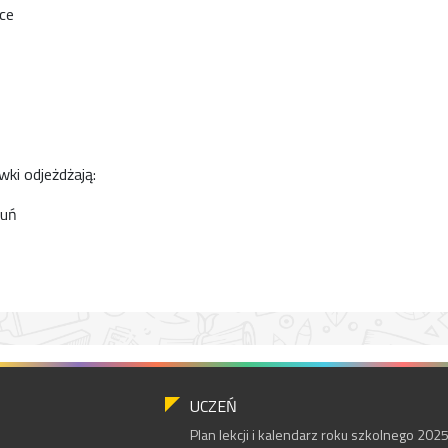
ce
wki odjeżdżają:
buń
UCZEŃ
Plan lekcji i kalendarz roku szkolnego 20