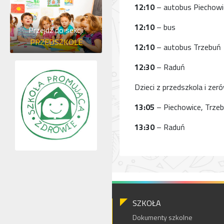
12:10
– autobus Piechowi
12:10
– bus
Przejdź do sekcji
PRZEDSZKOLE
12:10
– autobus Trzebuń
12:30
– Raduń
Dzieci z przedszkola i zeró
13:05
– Piechowice, Trze
13:30
– Raduń
SZKOŁA
Dokumenty szkolne