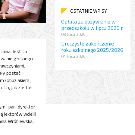
OSTATNIE WPISY
Opłata za dożywianie w
przedszkolu w lipcu 2026 r.
03 lipca 2026
Uroczyste zakończenie
roku szkolnego 2025/2026
tania. Jest to
01 lipca 2026
mowanie głośnego
owawczyniami.
ały postać
im łobuziakiem ,
i to, jak został
ym” pani dyrektor
ę lektorów wcielili
onina Wróblewska,