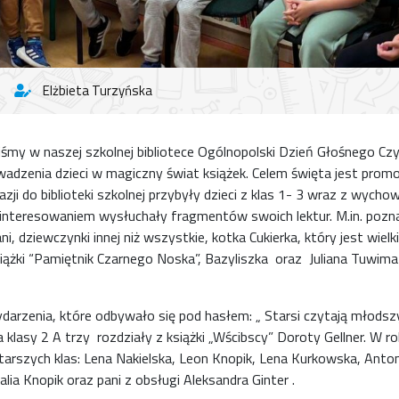
Elżbieta Turzyńska
iśmy w naszej szkolnej bibliotece Ogólnopolski Dzień Głośnego Czy
adzenia dzieci w magiczny świat książek. Celem święta jest pro
kazji do biblioteki szkolnej przybyły dzieci z klas 1- 3 wraz z wych
nteresowaniem wysłuchały fragmentów swoich lektur. M.in. pozn
 dziewczynki innej niż wszystkie, kotka Cukierka, który jest wielk
ążki “Pamiętnik Czarnego Noska”, Bazyliszka oraz Juliana Tuwima 
rzenia, które odbywało się pod hasłem: „ Starsi czytają młodsz
klasy 2 A trzy rozdziały z książki „Wścibscy” Doroty Gellner. W rol
starszych klas: Lena Nakielska, Leon Knopik, Lena Kurkowska, Ant
ia Knopik oraz pani z obsługi Aleksandra Ginter .