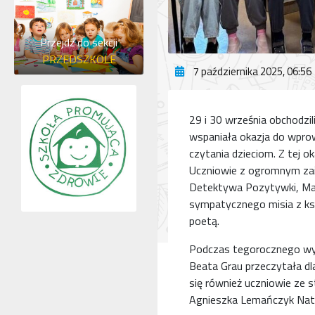
Przejdź do sekcji
PRZEDSZKOLE
7 października 2025, 06:56
29 i 30 września obchodzil
wspaniała okazja do wprow
czytania dzieciom. Z tej o
Uczniowie z ogromnym zai
Detektywa Pozytywki, Mani,
sympatycznego misia z ksi
poetą.
Podczas tegorocznego wyda
Beata Grau przeczytała dla 
się również uczniowie ze 
Agnieszka Lemańczyk Natal