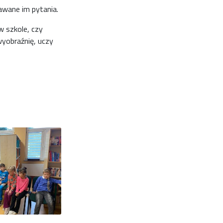
awane im pytania.
w szkole, czy
wyobraźnię, uczy