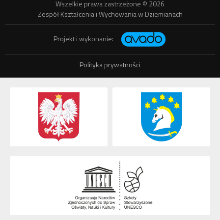
Wszelkie prawa zastrzeżone © 2026
Zespół Kształcenia i Wychowania w Dziemianach
Projekt i wykonanie:
Polityka prywatności