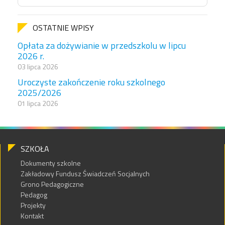
OSTATNIE WPISY
Opłata za dożywianie w przedszkolu w lipcu
2026 r.
03 lipca 2026
Uroczyste zakończenie roku szkolnego
2025/2026
01 lipca 2026
SZKOŁA
Dokumenty szkolne
Zakładowy Fundusz Świadczeń Socjalnych
Grono Pedagogiczne
Pedagog
Projekty
Kontakt