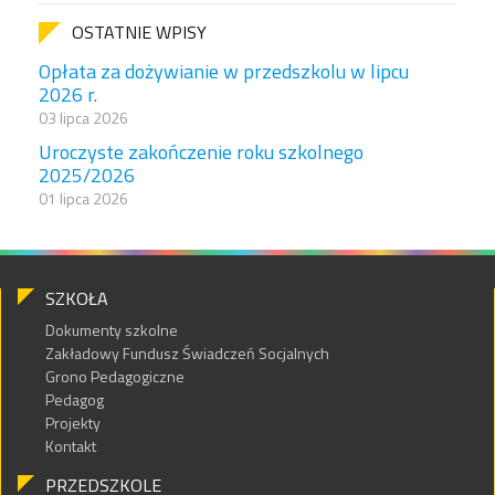
OSTATNIE WPISY
Opłata za dożywianie w przedszkolu w lipcu
2026 r.
03 lipca 2026
Uroczyste zakończenie roku szkolnego
2025/2026
01 lipca 2026
SZKOŁA
Dokumenty szkolne
Zakładowy Fundusz Świadczeń Socjalnych
Grono Pedagogiczne
Pedagog
Projekty
Kontakt
PRZEDSZKOLE