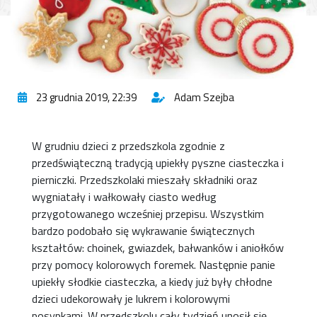
23 grudnia 2019, 22:39
Adam Szejba
W grudniu dzieci z przedszkola zgodnie z
przedświąteczną tradycją upiekły pyszne ciasteczka i
pierniczki. Przedszkolaki mieszały składniki oraz
wygniatały i wałkowały ciasto według
przygotowanego wcześniej przepisu. Wszystkim
bardzo podobało się wykrawanie świątecznych
kształtów: choinek, gwiazdek, bałwanków i aniołków
przy pomocy kolorowych foremek. Następnie panie
upiekły słodkie ciasteczka, a kiedy już były chłodne
dzieci udekorowały je lukrem i kolorowymi
posypkami. W przedszkolu cały tydzień unosił się