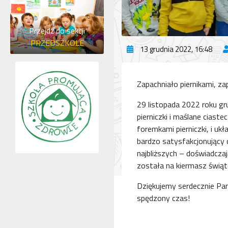
Przejdź do sekcji
PRZEDSZKOLE
13 grudnia 2022, 16:48
Zapachniało piernikami, za
29 listopada 2022 roku gru
pierniczki i maślane ciast
foremkami pierniczki, i ukł
bardzo satysfakcjonujący 
najbliższych – doświadczaj
została na kiermasz świąt
Dziękujemy serdecznie Pani
spędzony czas!