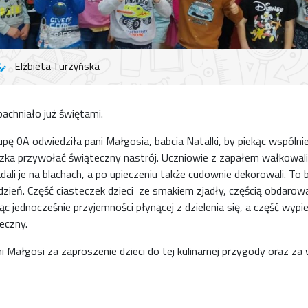
Elżbieta Turzyńska
pachniało już świętami.
pę 0A odwiedziła pani Małgosia, babcia Natalki, by piekąc wspólnie
eczka przywołać świąteczny nastrój. Uczniowie z zapałem wałkowali
adali je na blachach, a po upieczeniu także cudownie dekorowali. To 
dzień. Część ciasteczek dzieci ze smakiem zjadły, częścią obdarow
ąc jednocześnie przyjemności płynącej z dzielenia się, a część wyp
eczny.
 Małgosi za zaproszenie dzieci do tej kulinarnej przygody oraz za