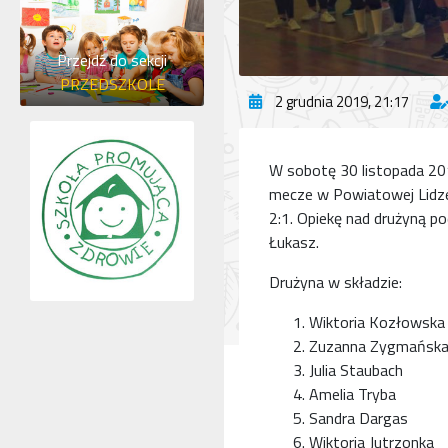
Przejdź do sekcji
PRZEDSZKOLE
2 grudnia 2019, 21:17
W sobotę 30 listopada 20
mecze w Powiatowej Lidze 
2:1. Opiekę nad drużyną 
Łukasz.
Drużyna w składzie:
Wiktoria Kozłowska
Zuzanna Zygmańsk
Julia Staubach
Amelia Tryba
Sandra Dargas
Wiktoria Jutrzonka