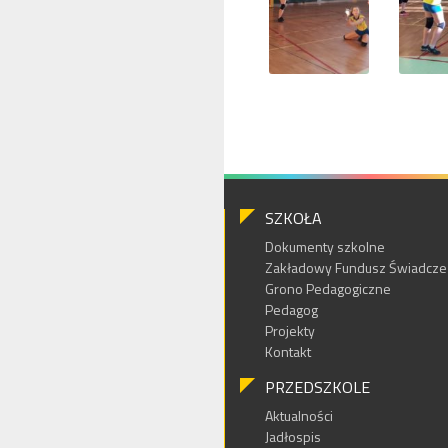
SZKOŁA
Dokumenty szkolne
Zakładowy Fundusz Świadczeń
Grono Pedagogiczne
Pedagog
Projekty
Kontakt
PRZEDSZKOLE
Aktualności
Jadłospis